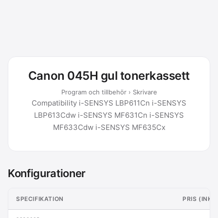
Canon 045H gul tonerkassett
Program och tillbehör › Skrivare
Compatibility i-SENSYS LBP611Cn i-SENSYS
LBP613Cdw i-SENSYS MF631Cn i-SENSYS
MF633Cdw i-SENSYS MF635Cx
Konfigurationer
SPECIFIKATION
PRIS (INK