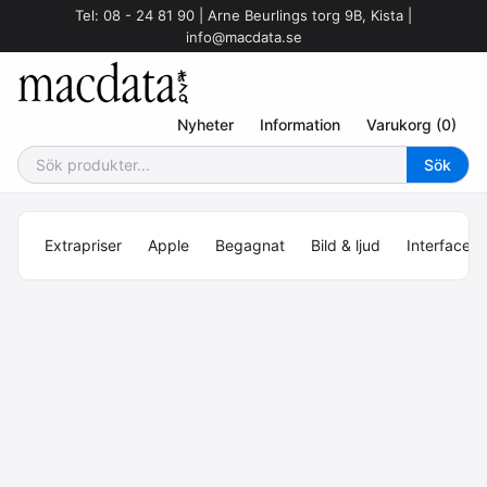
Tel: 08 - 24 81 90 | Arne Beurlings torg 9B, Kista |
info@macdata.se
Nyheter
Information
Varukorg (0)
Extrapriser
Apple
Begagnat
Bild & ljud
Interface