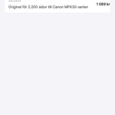
2812035
1 089 kr
Original för 2.200 sidor till Canon MF630-serien
Macdata AB
Kontakt