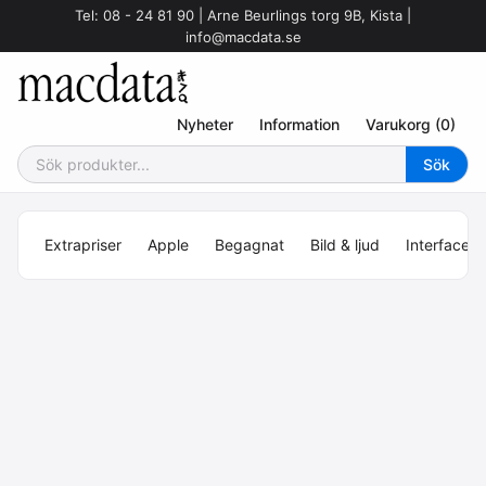
Tel: 08 - 24 81 90 | Arne Beurlings torg 9B, Kista |
info@macdata.se
Nyheter
Information
Varukorg (0)
Extrapriser
Apple
Begagnat
Bild & ljud
Interface