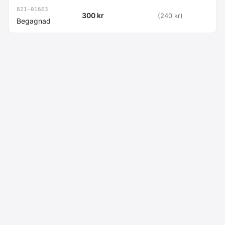
821-01663
300 kr
(240 kr)
Begagnad
Macdata AB
Kontakt