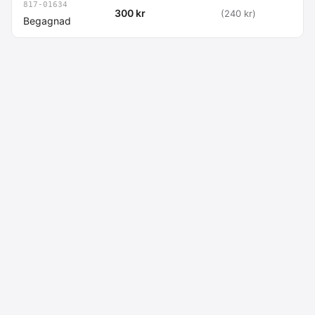
817-01634
300 kr
(240 kr)
Begagnad
Macdata AB
Kontakt