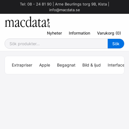
Tel: 08 - 24 81 90 | Arne Beurlings torg 9B, Kista |
info@macdata.se
Nyheter
Information
Varukorg (0)
Extrapriser
Apple
Begagnat
Bild & ljud
Interface