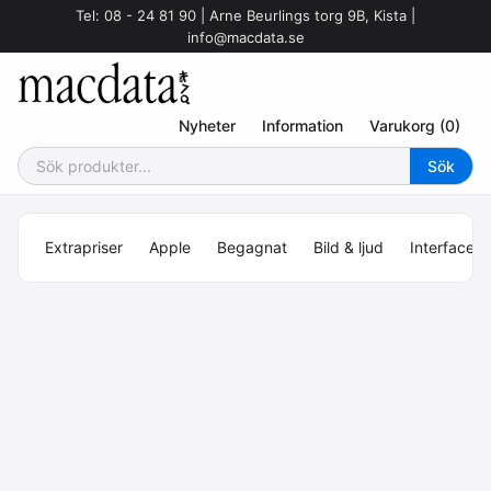
Tel: 08 - 24 81 90 | Arne Beurlings torg 9B, Kista |
info@macdata.se
Nyheter
Information
Varukorg (0)
Extrapriser
Apple
Begagnat
Bild & ljud
Interface