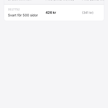
3517752
426 kr
(341 kr)
Svart för 500 sidor
Macdata AB
Kontakt