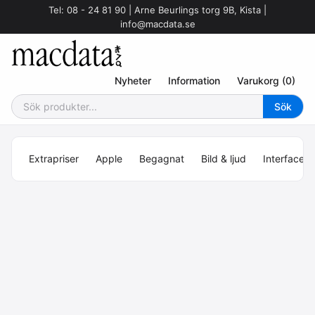
Tel: 08 - 24 81 90 | Arne Beurlings torg 9B, Kista |
info@macdata.se
Nyheter
Information
Varukorg (0)
Extrapriser
Apple
Begagnat
Bild & ljud
Interface