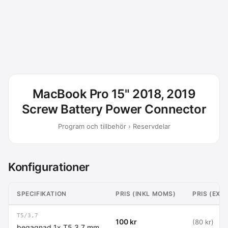
MacBook Pro 15" 2018, 2019
Screw Battery Power Connector
Program och tillbehör › Reservdelar
Konfigurationer
SPECIFIKATION
PRIS (INKL MOMS)
PRIS (EXK
T5/3,7
100 kr
(80 kr)
begagnad 1x T5 3,7 mm