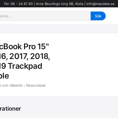
Tel: 08 - 24 81 90 | Arne Beurlings torg 9B, Kista |
info@macdata.se
Book Pro 15"
6, 2017, 2018,
19 Trackpad
ble
 och tillbehör › Reservdelar
rationer