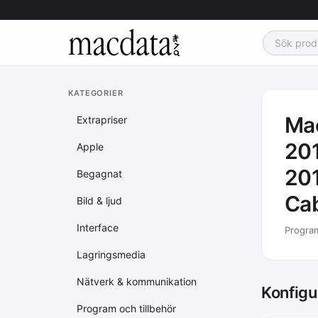
KATEGORIER
Mac
Extrapriser
201
Apple
20
Begagnat
Ca
Bild & ljud
Interface
Program
Lagringsmedia
Nätverk & kommunikation
Konfigu
Program och tillbehör