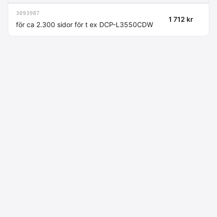
3093987
1 712 kr
för ca 2.300 sidor för t ex DCP-L3550CDW
Macdata AB
Kontakt