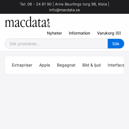
Tel: 08 - 24 81 90 | Arne Beurlings torg 9B, Kista |
info@macdata.se
Nyheter
Information
Varukorg (0)
Extrapriser
Apple
Begagnat
Bild & ljud
Interface