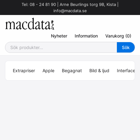
Tel: 08 - 24 81 90 | Arne Beurlings torg 9B, Kista |
info@macdata.se
Nyheter
Information
Varukorg (0)
Extrapriser
Apple
Begagnat
Bild & ljud
Interface