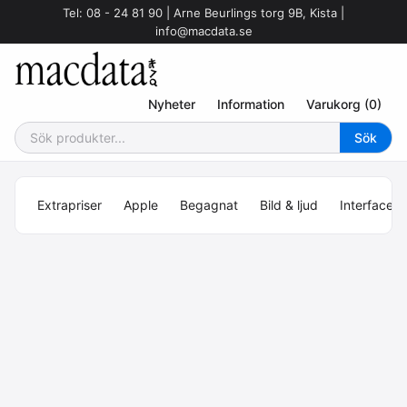
Tel: 08 - 24 81 90 | Arne Beurlings torg 9B, Kista |
info@macdata.se
Nyheter
Information
Varukorg (0)
Extrapriser
Apple
Begagnat
Bild & ljud
Interface