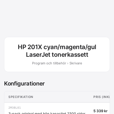
HP 201X cyan/magenta/gul
LaserJet tonerkassett
Program och tillbehör › Skrivare
Konfigurationer
SPECIFIKATION
PRIS (INKL
2M38L01
5 339 kr
3-pack original med hög kapacitet 2300 sidor