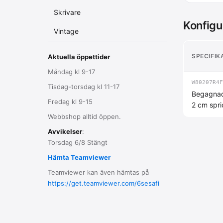
Skrivare
Konfigu
Vintage
SPECIFIK
Aktuella öppettider
Måndag kl 9-17
W80207R4F
Tisdag-torsdag kl 11-17
Begagnad
Fredag kl 9-15
2 cm spri
Webbshop alltid öppen.
Avvikelser
:
Torsdag 6/8 Stängt
Hämta Teamviewer
Teamviewer kan även hämtas på
https://get.teamviewer.com/6sesafi