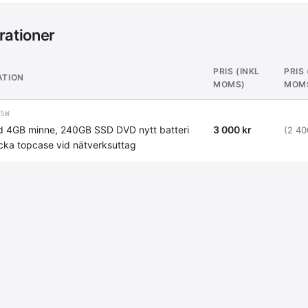
rationer
PRIS (INKL
PRIS
ATION
MOMS)
MOM
5W
 4GB minne, 240GB SSD DVD nytt batteri
3 000 kr
(2 40
cka topcase vid nätverksuttag