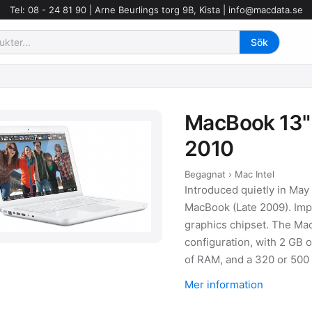
Tel: 08 - 24 81 90 | Arne Beurlings torg 9B, Kista |
info@macdata.se
MacBook 13"
2010
Begagnat › Mac Intel
Introduced quietly in May
MacBook (Late 2009). Imp
graphics chipset. The Mac
configuration, with 2 GB 
of RAM, and a 320 or 500
Mer information