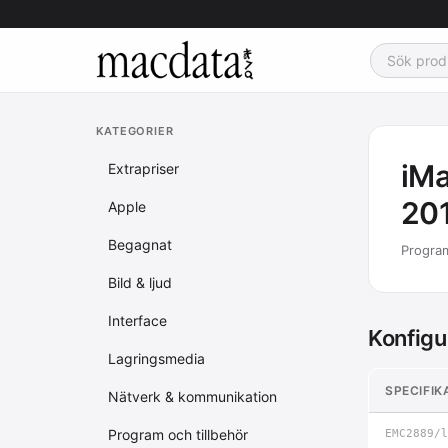
KATEGORIER
iMa
Extrapriser
201
Apple
Begagnat
Program
Bild & ljud
Interface
Konfigu
Lagringsmedia
SPECIFIK
Nätverk & kommunikation
Program och tillbehör
EMC2889/l