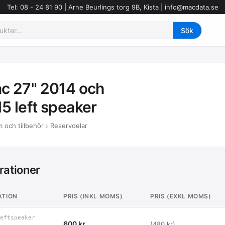
Tel: 08 - 24 81 90 | Arne Beurlings torg 9B, Kista |
info@macdata.se
c 27" 2014 och
5 left speaker
 och tillbehör › Reservdelar
rationer
ATION
PRIS (INKL MOMS)
PRIS (EXKL MOMS)
eftspeaker
600 kr
(480 kr)