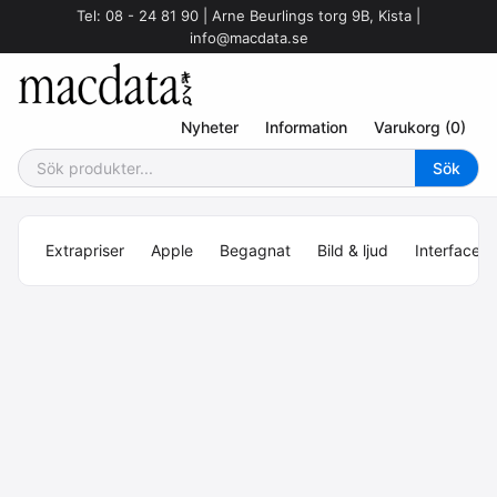
Tel: 08 - 24 81 90 | Arne Beurlings torg 9B, Kista |
info@macdata.se
Nyheter
Information
Varukorg (0)
Extrapriser
Apple
Begagnat
Bild & ljud
Interface