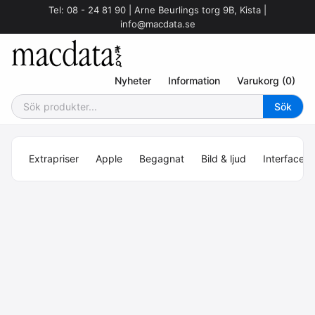
Tel: 08 - 24 81 90 | Arne Beurlings torg 9B, Kista |
info@macdata.se
Nyheter
Information
Varukorg (0)
Extrapriser
Apple
Begagnat
Bild & ljud
Interface