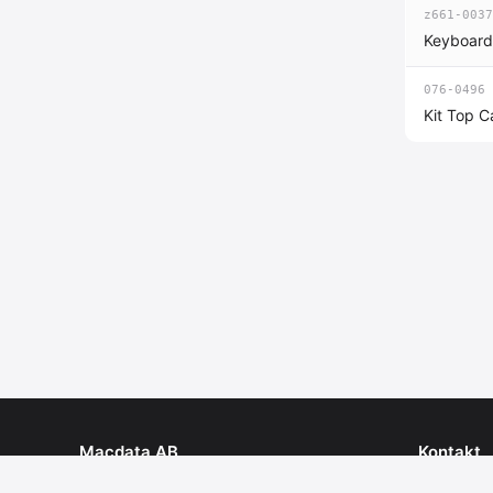
z661-0037
Keyboard
076-0496
Kit Top C
Macdata AB
Kontakt
Personlig service & expertis
Tel: 08 - 