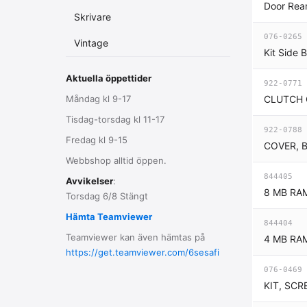
Door Rea
Skrivare
076-0265
Vintage
Kit Side 
Aktuella öppettider
922-0771
Måndag kl 9-17
CLUTCH 
Tisdag-torsdag kl 11-17
922-0788
Fredag kl 9-15
COVER, 
Webbshop alltid öppen.
844405
Avvikelser
:
8 MB RA
Torsdag 6/8 Stängt
Hämta Teamviewer
844404
Teamviewer kan även hämtas på
4 MB RA
https://get.teamviewer.com/6sesafi
076-0469
KIT, SC