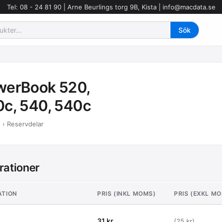
Tel: 08 - 24 81 90 | Arne Beurlings torg 9B, Kista |
info@macdata.se
werBook 520,
c, 540, 540c
 › Reservdelar
rationer
ATION
PRIS (INKL MOMS)
PRIS (EXKL M
31 kr
(25 kr)