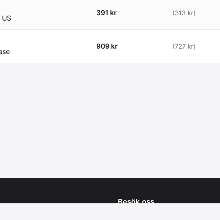
391 kr
(313 kr)
 US
909 kr
(727 kr)
ase
Besök oss
24 81 90
Arne Beurlings torg 9B