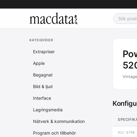
KATEGORIER
Po
Extrapriser
520
Apple
Begagnat
Vintage
Bild & ljud
Interface
Konfigu
Lagringsmedia
SPECIFIK
Nätverk & kommunikation
Program och tillbehör
922-0790