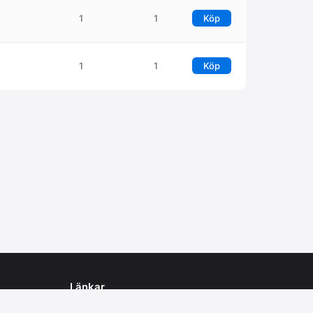
1
1
Köp
1
1
Köp
Länkar
Information