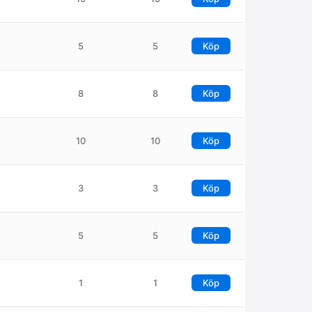
5
5
Köp
8
8
Köp
10
10
Köp
3
3
Köp
5
5
Köp
1
1
Köp