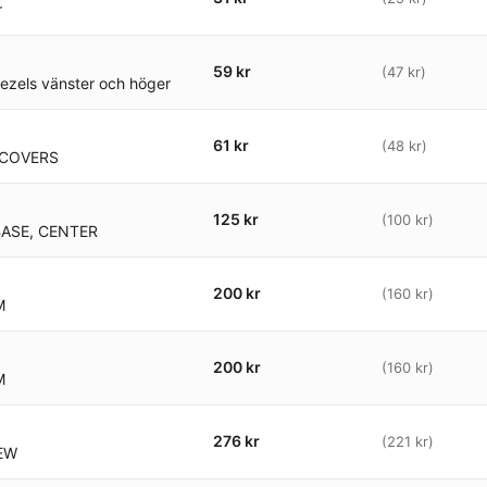
r
59 kr
(47 kr)
Bezels vänster och höger
61 kr
(48 kr)
COVERS
125 kr
(100 kr)
BASE, CENTER
200 kr
(160 kr)
M
200 kr
(160 kr)
M
276 kr
(221 kr)
REW