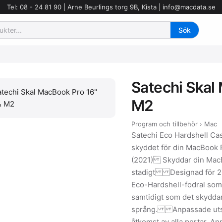
Tel: 08 - 24 81 90 | Arne Beurlings torg 9B, Kista |
info@macdata.se
Satechi Skal
M2
Program och tillbehör › Mac
Satechi Eco Hardshell Ca
skyddet för din MacBoo
(2021) Skyddar din Mac
stadigt Designad för 202
Eco-Hardshell-fodral som
samtidigt som det skydda
språng. Anpassade utsk
åtkomst av alla portar. An