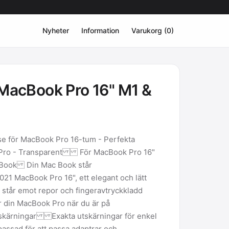
Nyheter
Information
Varukorg (0)
 MacBook Pro 16" M1 &
se för MacBook Pro 16-tum - Perfekta
k Pro - Transparent För MacBook Pro 16"
Book Din Mac Book står
1 MacBook Pro 16", ett elegant och lätt
 står emot repor och fingeravtryckkladd
r din MacBook Pro när du är på
ärningar Exakta utskärningar för enkel
passad för att passa adaptrar och