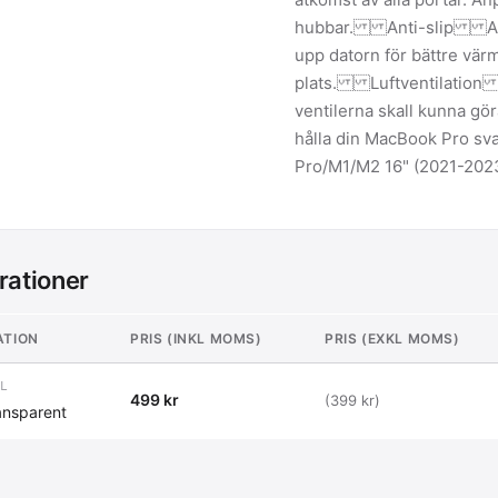
hubbar. Anti-slip Anti-
upp datorn för bättre vär
plats. Luftventilation 
ventilerna skall kunna gör
hålla din MacBook Pro s
Pro/M1/M2 16" (2021-202
rationer
ATION
PRIS (INKL MOMS)
PRIS (EXKL MOMS)
L
499 kr
(399 kr)
ransparent