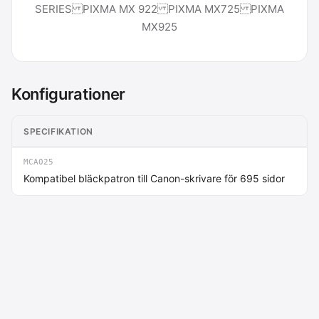
SERIES PIXMA MX 922 PIXMA MX725 PIXMA
MX925
Konfigurationer
SPECIFIKATION
PR
MCA025
95
Kompatibel bläckpatron till Canon-skrivare för 695 sidor