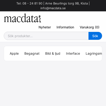
Tel: 08 - 24 81 90 | Arne Beurlings torg 9B, Kista |
info@macdata.se
Nyheter
Information
Varukorg (0)
Apple
Begagnat
Bild & ljud
Interface
Lagringsmed