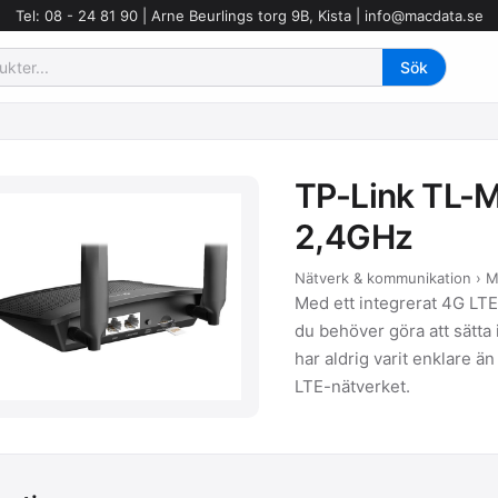
Tel: 08 - 24 81 90 | Arne Beurlings torg 9B, Kista |
info@macdata.se
TP-Link TL-
2,4GHz
Nätverk & kommunikation › M
Med ett integrerat 4G LT
du behöver göra att sätta 
har aldrig varit enklare än
LTE-nätverket.