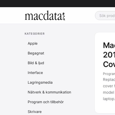
KATEGORIER
Mac
Apple
201
Begagnat
Co
Bild & ljud
Interface
Program
Replac
Lagringsmedia
cover 
Nätverk & kommunikation
model
lapto
Program och tillbehör
Skrivare