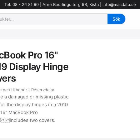
Tel: 08 - 24 81 90 | Arne Beurlings torg 9B, Kista |
info@macdata.se
Book Pro 16"
9 Display Hinge
vers
 och tillbehör › Reservdelar
e a damaged or missing plastic
for the display hinges in a 2019
 16" MacBook Pro
p. Includes two covers.