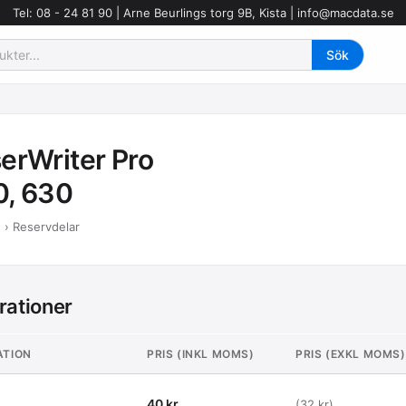
Tel: 08 - 24 81 90 | Arne Beurlings torg 9B, Kista |
info@macdata.se
erWriter Pro
0, 630
 › Reservdelar
rationer
ATION
PRIS (INKL MOMS)
PRIS (EXKL MOMS)
40 kr
(32 kr)