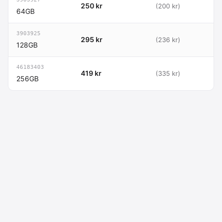
250 kr
(200 kr)
64GB
3903925
295 kr
(236 kr)
128GB
46183403
419 kr
(335 kr)
256GB