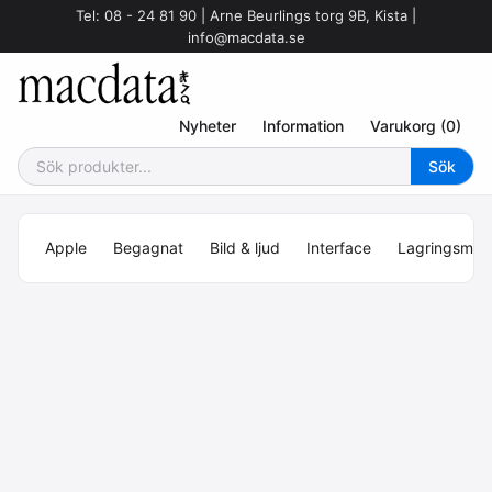
Tel: 08 - 24 81 90 | Arne Beurlings torg 9B, Kista |
info@macdata.se
Nyheter
Information
Varukorg (0)
Apple
Begagnat
Bild & ljud
Interface
Lagringsmed