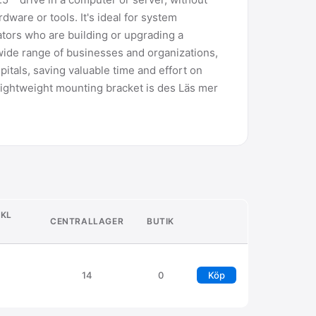
rdware or tools. It's ideal for system
ators who are building or upgrading a
wide range of businesses and organizations,
itals, saving valuable time and effort on
 lightweight mounting bracket is des Läs mer
XKL
CENTRALLAGER
BUTIK
14
0
Köp