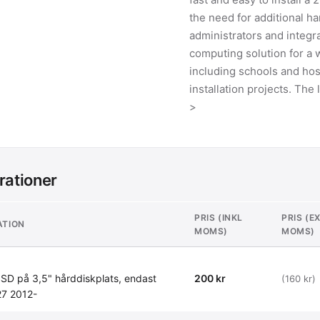
the need for additional ha
administrators and integr
computing solution for a 
including schools and hosp
installation projects. The
>
rationer
PRIS (INKL
PRIS (E
ATION
MOMS)
MOMS)
SSD på 3,5" hårddiskplats, endast
200 kr
(160 kr)
27 2012-