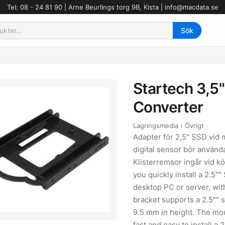
Tel: 08 - 24 81 90 | Arne Beurlings torg 9B, Kista |
info@macdata.se
Startech 3,5"
Converter
Lagringsmedia › Övrigt
Adapter för 2,5" SSD vid 
digital sensor bör använda
Klisterremsor ingår vid k
you quickly install a 2.5""
desktop PC or server, wit
bracket supports a 2.5"" s
9.5 mm in height. The mou
fast and easy to install a 