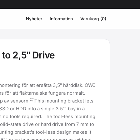
Nyheter
Information
Varukorg (0)
 to 2,5" Drive
montering för att ersätta 3,5" hårddisk. OWC
s för att fläktarna ska fungera normalt.
öp av sensorn. This mounting bracket lets
 SSD or HDD into a single 3.5"" bay in a
h no tools required. The tool-less mounting
olid-state drive or hard drive from 7 mm to
nting bracket's tool-less design makes it
2.5"" drive in a computer or server, without