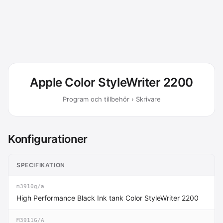
Apple Color StyleWriter 2200
Program och tillbehör › Skrivare
Konfigurationer
SPECIFIKATION
PR
m3910g/a
20
High Performance Black Ink tank Color StyleWriter 2200
M3911G/A