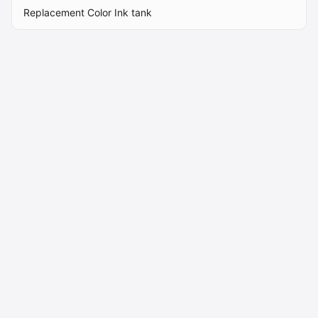
24
Replacement Color Ink tank
Macdata AB
Kontakt