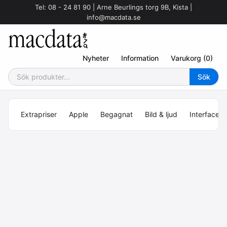
Tel: 08 - 24 81 90 | Arne Beurlings torg 9B, Kista |
info@macdata.se
Nyheter
Information
Varukorg (0)
Extrapriser
Apple
Begagnat
Bild & ljud
Interface