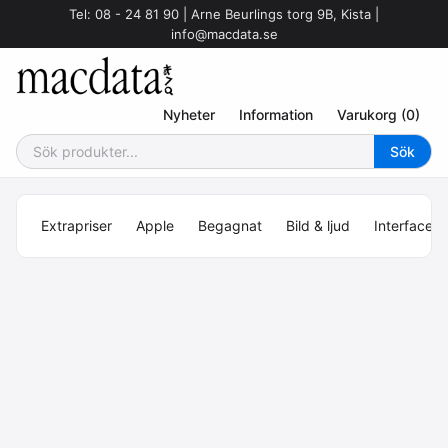
Tel: 08 - 24 81 90 | Arne Beurlings torg 9B, Kista |
info@macdata.se
Nyheter
Information
Varukorg (0)
Extrapriser
Apple
Begagnat
Bild & ljud
Interface