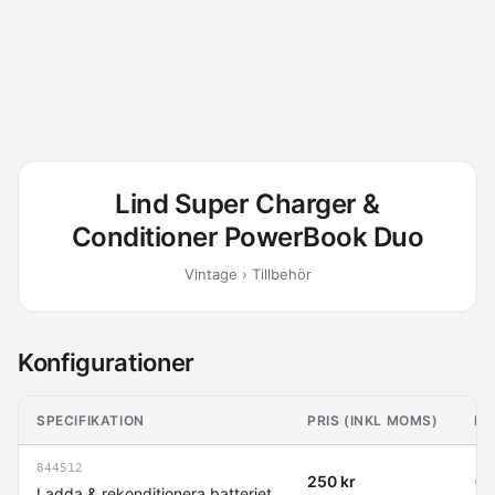
Lind Super Charger &
Conditioner PowerBook Duo
Vintage › Tillbehör
Konfigurationer
SPECIFIKATION
PRIS (INKL MOMS)
PR
844512
250 kr
(20
Ladda & rekonditionera batteriet