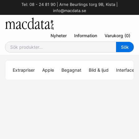
Tel: 08 - 24 81 90 | Arne Beurlings torg 9B, Kista |
info@macdata.se
Nyheter
Information
Varukorg (0)
Extrapriser
Apple
Begagnat
Bild & ljud
Interface