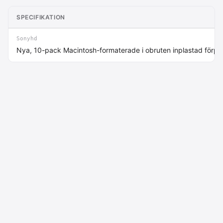
SPECIFIKATION
Sonyhd
Nya, 10-pack Macintosh-formaterade i obruten inplastad förp
Macdata AB
Kontakt