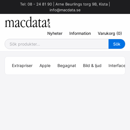
Tel: 08 - 24 81 90 | Arne Beurlings torg 9B, Kista |
info@macdata.se
Nyheter
Information
Varukorg (0)
Extrapriser
Apple
Begagnat
Bild & ljud
Interface