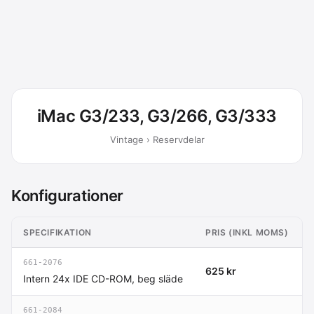
iMac G3/233, G3/266, G3/333
Vintage › Reservdelar
Konfigurationer
SPECIFIKATION
PRIS (INKL MOMS)
661-2076
625 kr
Intern 24x IDE CD-ROM, beg släde
661-2084