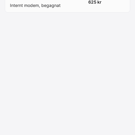
625 kr
Internt modem, begagnat
Macdata AB
Kontakt