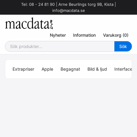
Tel: 08 - 24 81 90 | Arne Beurlings torg 9B, Kista |
info@macdata.se
Nyheter
Information
Varukorg (0)
Extrapriser
Apple
Begagnat
Bild & ljud
Interface