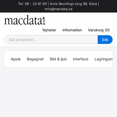
Tel: 08 - 24 81 90 | Arne Beurlings torg 9B, Kista |
info@macdata.se
Nyheter
Information
Varukorg (0)
Apple
Begagnat
Bild & ljud
Interface
Lagringsmed