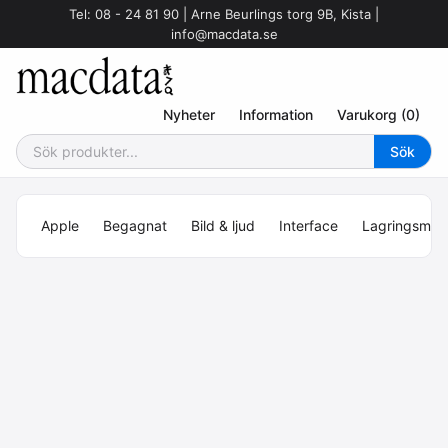
Tel: 08 - 24 81 90 | Arne Beurlings torg 9B, Kista |
info@macdata.se
Nyheter
Information
Varukorg (0)
Apple
Begagnat
Bild & ljud
Interface
Lagringsmed