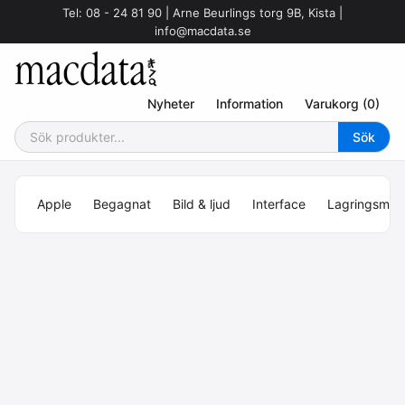
Tel: 08 - 24 81 90 | Arne Beurlings torg 9B, Kista |
info@macdata.se
Nyheter
Information
Varukorg (0)
Apple
Begagnat
Bild & ljud
Interface
Lagringsmed