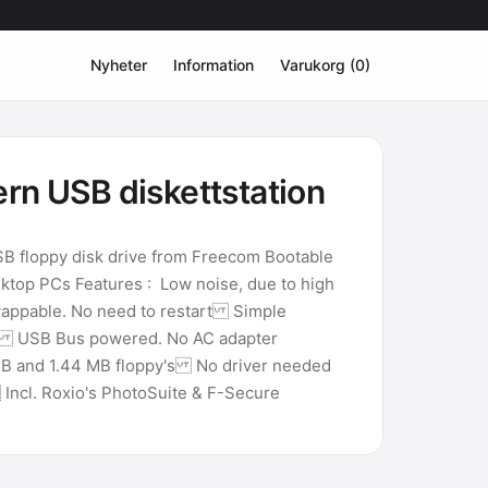
Nyheter
Information
Varukorg (0)
rn USB diskettstation
USB floppy disk drive from Freecom Bootable
ktop PCs Features : Low noise, due to high
wappable. No need to restart Simple
le USB Bus powered. No AC adapter
 and 1.44 MB floppy's No driver needed
ncl. Roxio's PhotoSuite & F-Secure