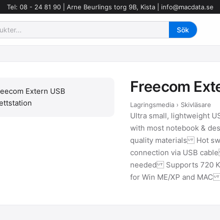
Tel: 08 - 24 81 90 | Arne Beurlings torg 9B, Kista |
info@macdata.se
Freecom Exte
Lagringsmedia › Skivläsare
Ultra small, lightweight 
with most notebook & des
quality materials Hot s
connection via USB cab
needed Supports 720 KB
for Win ME/XP and MAC I