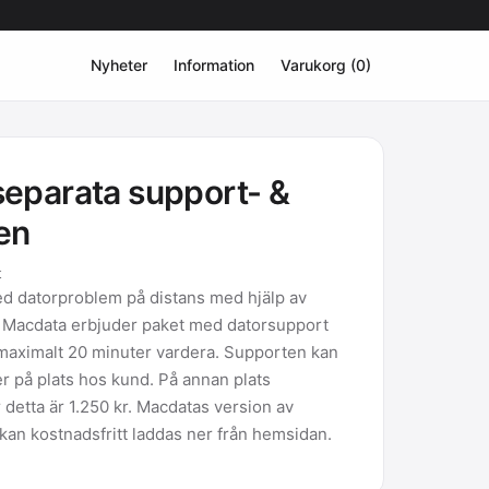
Nyheter
Information
Varukorg (0)
 separata support- &
len
t
ed datorproblem på distans med hjälp av
Macdata erbjuder paket med datorsupport
 på maximalt 20 minuter vardera. Supporten kan
r på plats hos kund. På annan plats
r detta är 1.250 kr. Macdatas version av
n kostnadsfritt laddas ner från hemsidan.