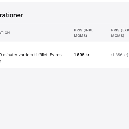
rationer
PRIS (INKL
PRIS (EX
ATION
MOMS)
MOMS)
 minuter vardera tillfället. Ev resa
1 695 kr
(1 356 kr)
r