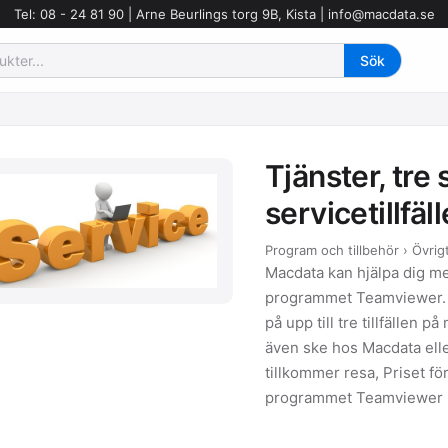
Tel: 08 - 24 81 90 | Arne Beurlings torg 9B, Kista |
info@macdata.se
Tjänster, tre
servicetillfäl
Program och tillbehör › Övrig
Macdata kan hjälpa dig m
programmet Teamviewer. 
på upp till tre tillfällen
även ske hos Macdata elle
tillkommer resa, Priset fö
programmet Teamviewer ka