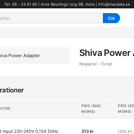
Tel: 08 - 24 81 90 | Arne Beurlings torg 9B, Kista |
info@macdata.se
Shiva Power
Begagnat › Övrigt
rationer
PRIS (INKL
PRIS (E
ATION
MOMS)
MOMS)
 Input 230-240V 0,15A 50Hz
313 kr
(250 kr)