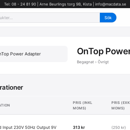
Tel: 08 - 24 81 90 | Arne Beurlings torg 9B, Kista |
info@macdata.se
OnTop Power
Begagnat › Övrigt
rationer
PRIS (INKL
PRIS (EXK
ATION
MOMS)
MOMS)
 Input 230V 50Hz Output 9V
313 kr
(250 kr)