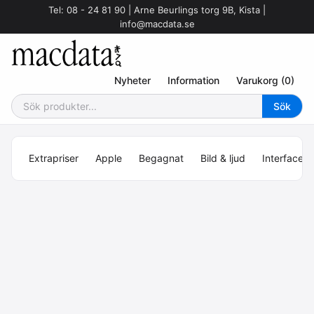
Tel: 08 - 24 81 90 | Arne Beurlings torg 9B, Kista |
info@macdata.se
Nyheter
Information
Varukorg (0)
Extrapriser
Apple
Begagnat
Bild & ljud
Interface