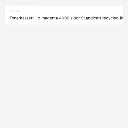
990073
Tonerkassett 1 x magenta 4000 sidor Scandicart recycled äve
Macdata AB
Kontakt