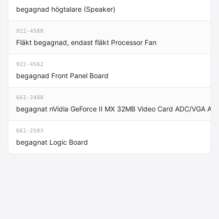
begagnad högtalare (Speaker)
922-4580
Fläkt begagnad, endast fläkt Processor Fan
922-4562
begagnad Front Panel Board
661-2408
begagnat nVidia GeForce II MX 32MB Video Card ADC/VGA AGP 
661-2503
begagnat Logic Board