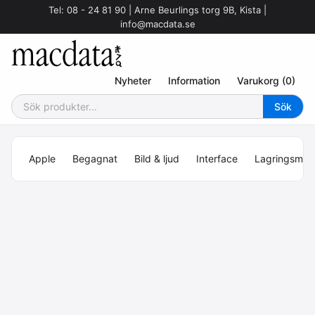
Tel: 08 - 24 81 90 | Arne Beurlings torg 9B, Kista |
info@macdata.se
Nyheter
Information
Varukorg (0)
Apple
Begagnat
Bild & ljud
Interface
Lagringsmed