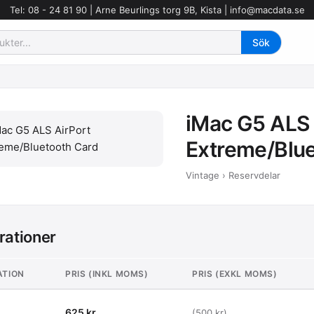
Tel: 08 - 24 81 90 | Arne Beurlings torg 9B, Kista |
info@macdata.se
iMac G5 ALS 
Extreme/Blue
Vintage › Reservdelar
rationer
ATION
PRIS (INKL MOMS)
PRIS (EXKL MOMS)
625 kr
(500 kr)