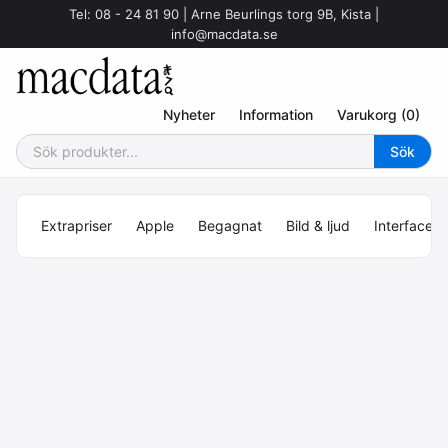
Tel: 08 - 24 81 90 | Arne Beurlings torg 9B, Kista |
info@macdata.se
Nyheter
Information
Varukorg (0)
Extrapriser
Apple
Begagnat
Bild & ljud
Interface