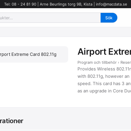
Tel: 08 - 24 81 90 | Arne Beurlings torg 9B, Kista |
info@macdata.se
Airport Extr
Program och tillbehör › Rese
Provides Wireless 802.11n
with 802.11g, however an 
speed. This card has 3 an
as an upgrade in Core Du
rationer