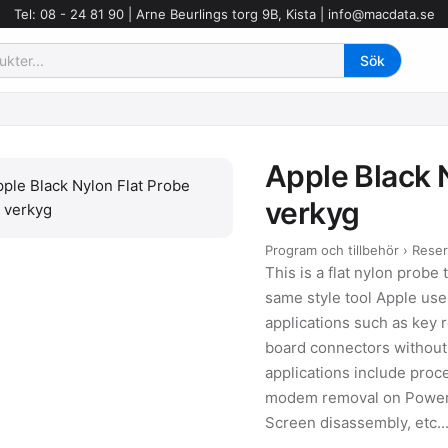
Tel: 08 - 24 81 90 | Arne Beurlings torg 9B, Kista |
info@macdata.se
Apple Black N
verkyg
Program och tillbehör › Rese
This is a flat nylon probe 
same style tool Apple uses
applications such as key r
board connectors withou
applications include pro
modem removal on Powerb
Screen disassembly, etc..