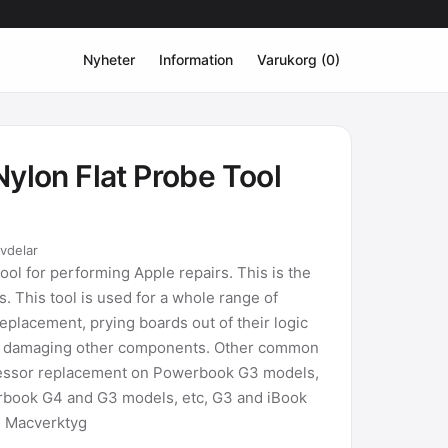
Nyheter
Information
Varukorg (0)
ylon Flat Probe Tool
rvdelar
tool for performing Apple repairs. This is the
. This tool is used for a whole range of
eplacement, prying boards out of their logic
t damaging other components. Other common
cessor replacement on Powerbook G3 models,
ook G4 and G3 models, etc, G3 and iBook
. Macverktyg