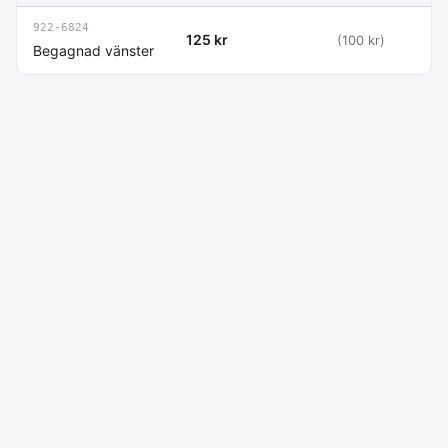
922-6824
125 kr
(100 kr)
Begagnad vänster
Macdata AB
Kontakt