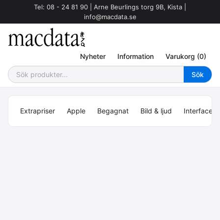
Tel: 08 - 24 81 90 | Arne Beurlings torg 9B, Kista |
info@macdata.se
Nyheter
Information
Varukorg (0)
Extrapriser
Apple
Begagnat
Bild & ljud
Interface