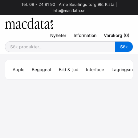
Tel: 08 - 24 81 90 | Arne Beurlings torg 9B, Kista |
info@macdata.se
Nyheter
Information
Varukorg (0)
Apple
Begagnat
Bild & ljud
Interface
Lagringsmed