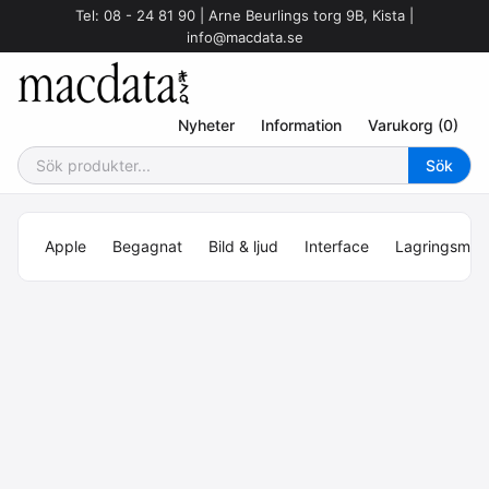
Tel: 08 - 24 81 90 | Arne Beurlings torg 9B, Kista |
info@macdata.se
Nyheter
Information
Varukorg (0)
Apple
Begagnat
Bild & ljud
Interface
Lagringsmed