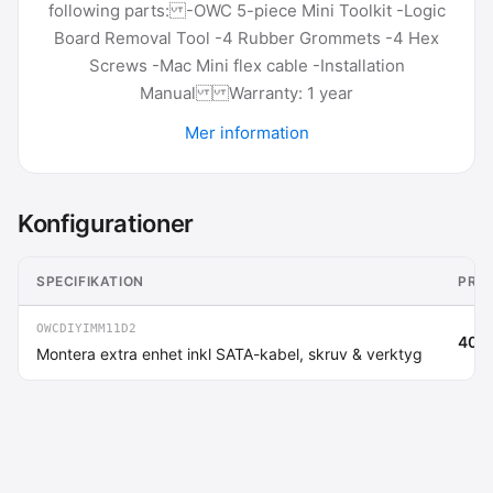
following parts: -OWC 5-piece Mini Toolkit -Logic
Board Removal Tool -4 Rubber Grommets -4 Hex
Screws -Mac Mini flex cable -Installation
Manual Warranty: 1 year
Mer information
Konfigurationer
SPECIFIKATION
PRIS
OWCDIYIMM11D2
409 
Montera extra enhet inkl SATA-kabel, skruv & verktyg