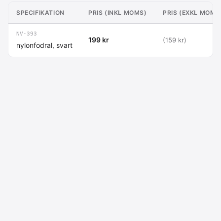
SPECIFIKATION
PRIS (INKL MOMS)
PRIS (EXKL MOMS
NV-393
199 kr
(159 kr)
nylonfodral, svart
Macdata AB
Kontakt