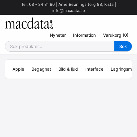
Tel: 08 - 24 81 90 | Arne Beurlings torg 9B, Kista |
info@macdata.se
Nyheter
Information
Varukorg (0)
Apple
Begagnat
Bild & ljud
Interface
Lagringsmed