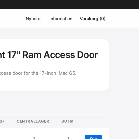
Nyheter
Information
Varukorg (0)
ht 17" Ram Access Door
ccess door for the 17-inch iMac G5.
S)
CENTRALLAGER
BUTIK
1
1
Köp