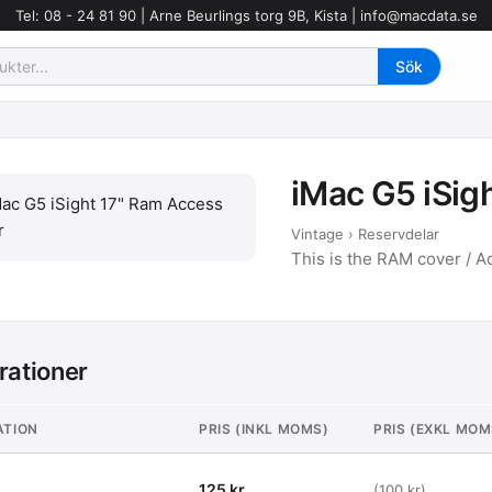
Tel: 08 - 24 81 90 | Arne Beurlings torg 9B, Kista |
info@macdata.se
iMac G5 iSig
Vintage › Reservdelar
This is the RAM cover / A
rationer
ATION
PRIS (INKL MOMS)
PRIS (EXKL MOM
125 kr
(100 kr)