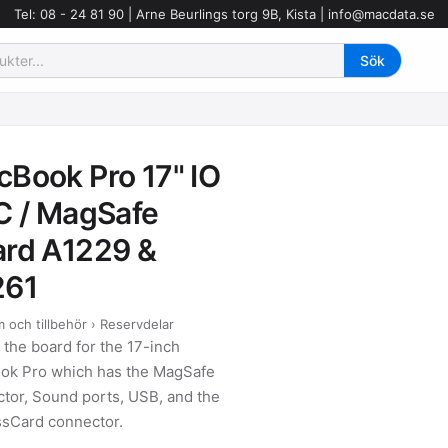
Tel: 08 - 24 81 90 | Arne Beurlings torg 9B, Kista |
info@macdata.se
Book Pro 17" IO
C / MagSafe
rd A1229 &
261
 och tillbehör › Reservdelar
s the board for the 17-inch
ok Pro which has the MagSafe
tor, Sound ports, USB, and the
sCard connector.