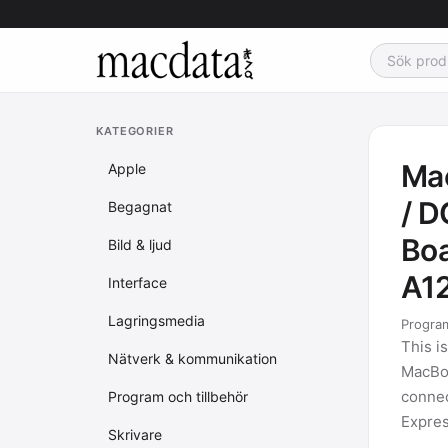
KATEGORIER
Mac
Apple
/ D
Begagnat
Boa
Bild & ljud
A1
Interface
Lagringsmedia
Program
This i
Nätverk & kommunikation
MacBo
connec
Program och tillbehör
Expres
Skrivare