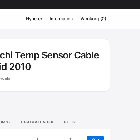
Nyheter
Information
Varukorg (0)
achi Temp Sensor Cable
id 2010
rvdelar
MOMS)
CENTRALLAGER
BUTIK
1
1
Köp