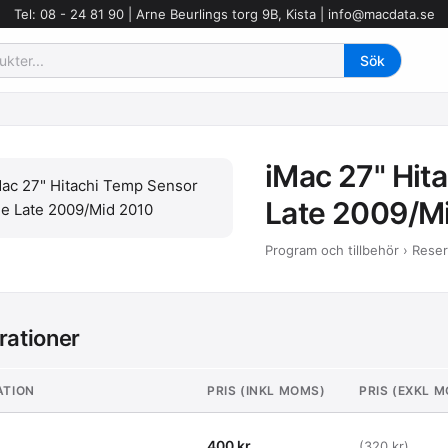
Tel: 08 - 24 81 90 | Arne Beurlings torg 9B, Kista |
info@macdata.se
iMac 27" Hit
Late 2009/M
Program och tillbehör › Rese
rationer
ATION
PRIS (INKL MOMS)
PRIS (EXKL 
400 kr
(320 kr)