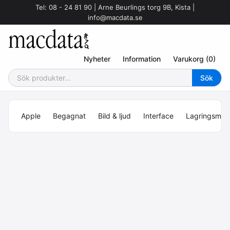
Tel: 08 - 24 81 90 | Arne Beurlings torg 9B, Kista |
info@macdata.se
Nyheter
Information
Varukorg (0)
Apple
Begagnat
Bild & ljud
Interface
Lagringsmed