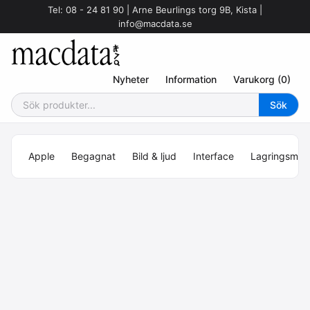
Tel: 08 - 24 81 90 | Arne Beurlings torg 9B, Kista |
info@macdata.se
Nyheter
Information
Varukorg (0)
Apple
Begagnat
Bild & ljud
Interface
Lagringsmed