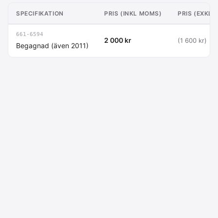
SPECIFIKATION
PRIS (INKL MOMS)
PRIS (EXKL
661-6594
2 000 kr
(1 600 kr)
Begagnad (även 2011)
Macdata AB
Kontakt