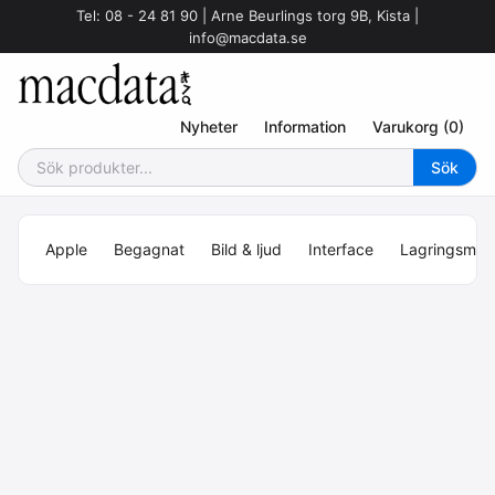
Tel: 08 - 24 81 90 | Arne Beurlings torg 9B, Kista |
info@macdata.se
Nyheter
Information
Varukorg (0)
Apple
Begagnat
Bild & ljud
Interface
Lagringsmed