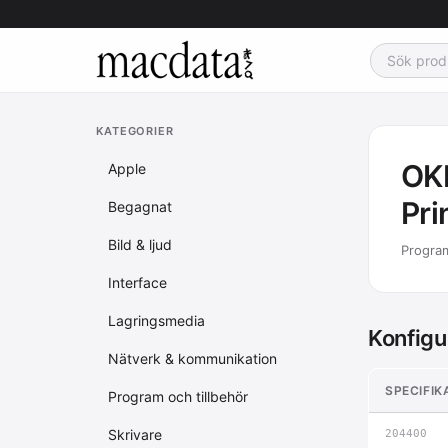
KATEGORIER
OKI
Apple
Pri
Begagnat
Bild & ljud
Program
Interface
Lagringsmedia
Konfigu
Nätverk & kommunikation
SPECIFIK
Program och tillbehör
Skrivare
204400