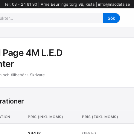
Tel: 08 - 24 81 90 | Arne Beurlings torg 9B, Kista |
info@macdata.se
 Page 4M L.E.D
nter
 och tillbehör › Skrivare
rationer
ATION
PRIS (INKL MOMS)
PRIS (EXKL MOMS)
244 kr
(195 kr)